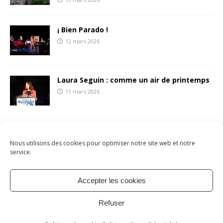
¡ Bien Parado !
12 mars 2026
Laura Seguin : comme un air de printemps
11 mars 2026
François Liberti écrit une (belle) lettre aux
sétois.es
Nous utilisons des cookies pour optimiser notre site web et notre
8 mars 2026
service.
Accepter les cookies
Mentions légales
Politique de cookies
À propos
Refuser
Contact
Copyright © 2026 | Site par
verot.net
| Thème par
MH Themes