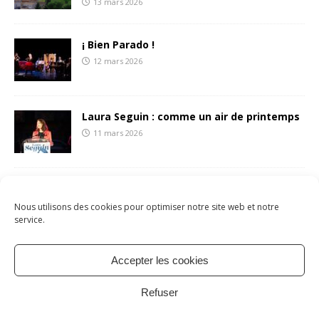
13 mars 2026
¡ Bien Parado !
12 mars 2026
Laura Seguin : comme un air de printemps
11 mars 2026
François Liberti écrit une (belle) lettre aux
sétois.es
Nous utilisons des cookies pour optimiser notre site web et notre
8 mars 2026
service.
Accepter les cookies
Mentions légales
Politique de cookies
À propos
Refuser
Contact
Copyright © 2026 | Site par
verot.net
| Thème par
MH Themes