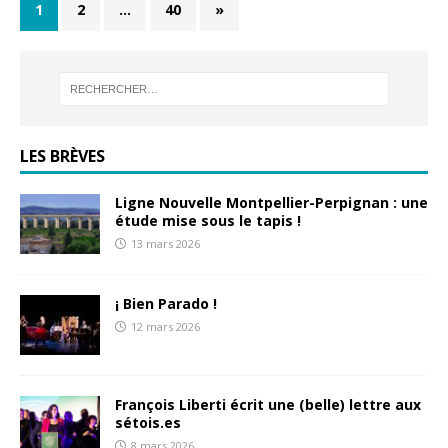
1
2
…
40
»
LES BRÈVES
Ligne Nouvelle Montpellier-Perpignan : une
étude mise sous le tapis !
13 mars 2026
¡ Bien Parado !
12 mars 2026
François Liberti écrit une (belle) lettre aux
sétois.es
8 mars 2026