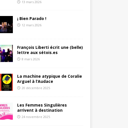
13 mars 2026
¡ Bien Parado !
12 mars 2026
François Liberti écrit une (belle)
lettre aux sétois.es
8 mars 2026
La machine atypique de Coralie
Arguel à l’Audace
20 décembre 2025
Les Femmes Singulières
arrivent à destination
24 novembre 2025