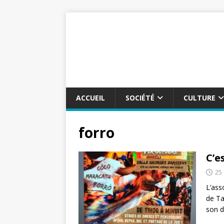
ACCUEIL
SOCIÉTÉ
CULTURE
forro
C’e
25
L’ass
de Ta
son d