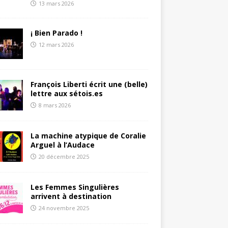
13 mars 2026
¡ Bien Parado !
12 mars 2026
François Liberti écrit une (belle)
lettre aux sétois.es
8 mars 2026
La machine atypique de Coralie
Arguel à l’Audace
20 décembre 2025
Les Femmes Singulières
arrivent à destination
24 novembre 2025