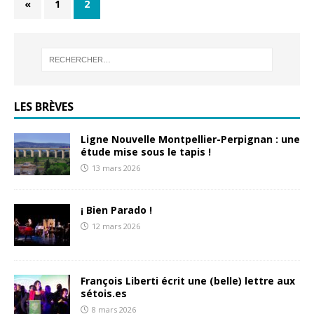
«
1
2
LES BRÈVES
Ligne Nouvelle Montpellier-Perpignan : une
étude mise sous le tapis !
13 mars 2026
¡ Bien Parado !
12 mars 2026
François Liberti écrit une (belle) lettre aux
sétois.es
8 mars 2026