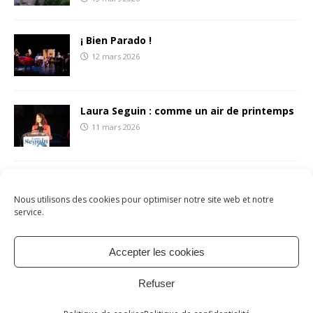
¡ Bien Parado !
12 mars 2026
Laura Seguin : comme un air de printemps
11 mars 2026
François Liberti écrit une (belle) lettre aux
sétois.es
Nous utilisons des cookies pour optimiser notre site web et notre
8 mars 2026
service.
Accepter les cookies
Mentions légales
Politique de cookies
À propos
Refuser
Contact
Copyright © 2026 | Site par
verot.net
| Thème par
MH Themes