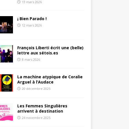
13 mars 2026
¡ Bien Parado !
12 mars 2026
François Liberti écrit une (belle)
lettre aux sétois.es
8 mars 2026
La machine atypique de Coralie
Arguel à l’Audace
20 décembre 2025
Les Femmes Singulières
arrivent à destination
24 novembre 2025