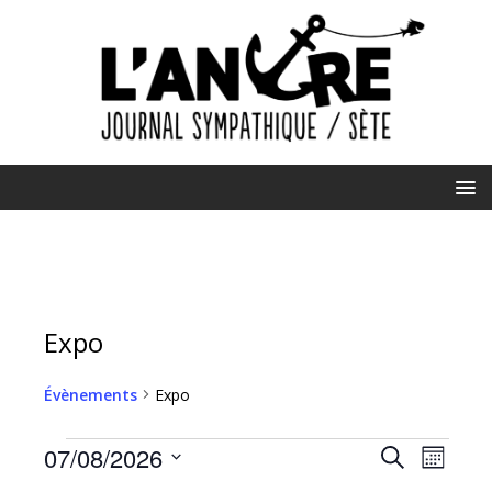
Expo
Évènements
Expo
R
N
07/08/2026
R
M
a
e
e
S
o