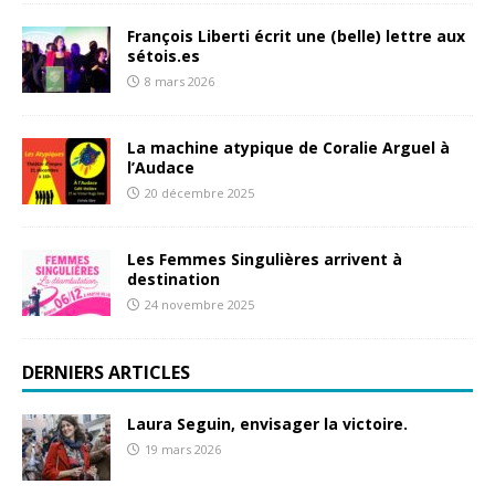
n
e
François Liberti écrit une (belle) lettre aux
sétois.es
m
8 mars 2026
e
n
La machine atypique de Coralie Arguel à
t
l’Audace
20 décembre 2025
s
Les Femmes Singulières arrivent à
destination
24 novembre 2025
DERNIERS ARTICLES
Laura Seguin, envisager la victoire.
19 mars 2026