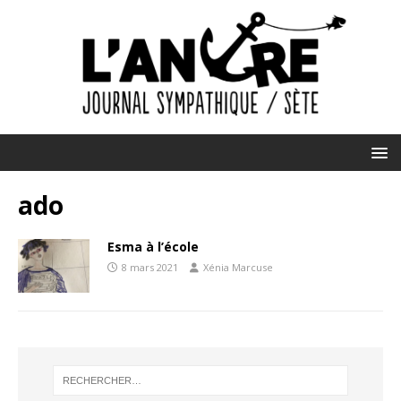
ado
Esma à l’école
8 mars 2021
Xénia Marcuse