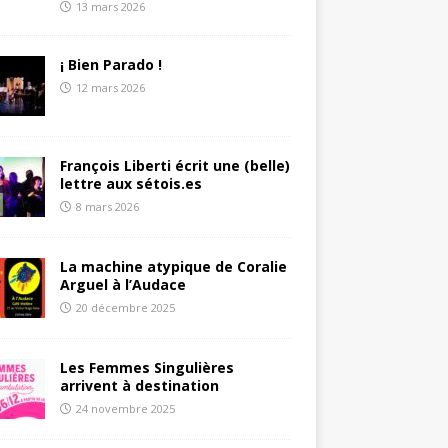
13 mars 2026
¡ Bien Parado !
12 mars 2026
François Liberti écrit une (belle)
lettre aux sétois.es
8 mars 2026
La machine atypique de Coralie
Arguel à l’Audace
20 décembre 2025
Les Femmes Singulières
arrivent à destination
24 novembre 2025