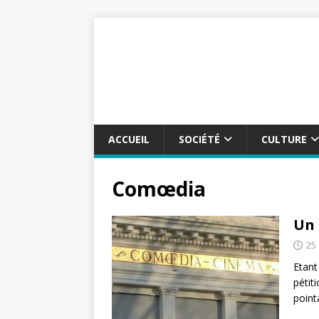
ACCUEIL
SOCIÉTÉ
CULTURE
Comœdia
Un 
25 
Etant
pétit
point