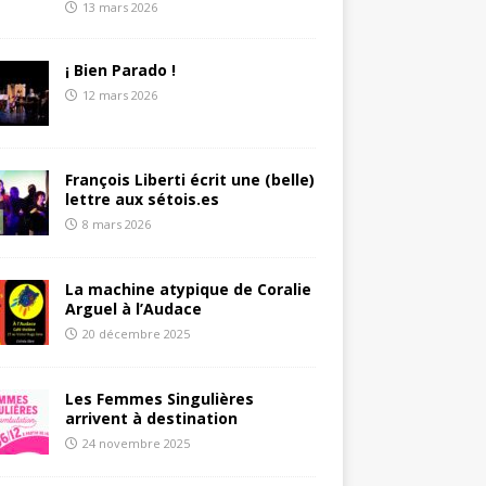
13 mars 2026
¡ Bien Parado !
12 mars 2026
François Liberti écrit une (belle)
lettre aux sétois.es
8 mars 2026
La machine atypique de Coralie
Arguel à l’Audace
20 décembre 2025
Les Femmes Singulières
arrivent à destination
24 novembre 2025