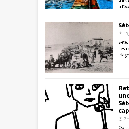
d’art
à l’é
Sèt
15 
Sète, 
ses q
Plage
Ret
une
Sèt
cap
7 
Ou co