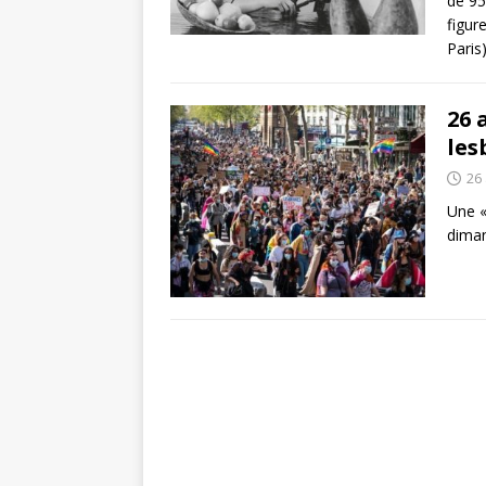
de 95
figur
Paris
26 
les
26 
Une «
diman