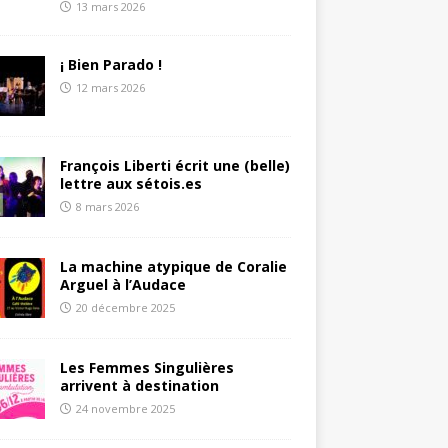
13 mars 2026
¡ Bien Parado !
12 mars 2026
François Liberti écrit une (belle)
lettre aux sétois.es
8 mars 2026
La machine atypique de Coralie
Arguel à l’Audace
20 décembre 2025
Les Femmes Singulières
arrivent à destination
24 novembre 2025