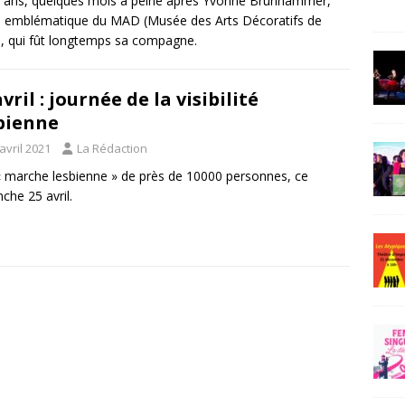
 ans, quelques mois à peine après Yvonne Brunhammer,
e emblématique du MAD (Musée des Arts Décoratifs de
), qui fût longtemps sa compagne.
avril : journée de la visibilité
bienne
avril 2021
La Rédaction
 marche lesbienne » de près de 10000 personnes, ce
che 25 avril.