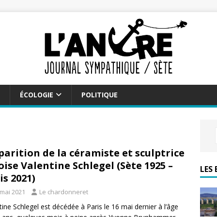
ÉCOLOGIE
POLITIQUE
parition de la céramiste et sculptrice
oise Valentine Schlegel (Sète 1925 –
LES 
is 2021)
 mai 2021
Le chardonneret
tine Schlegel est décédée à Paris le 16 mai dernier à l’âge