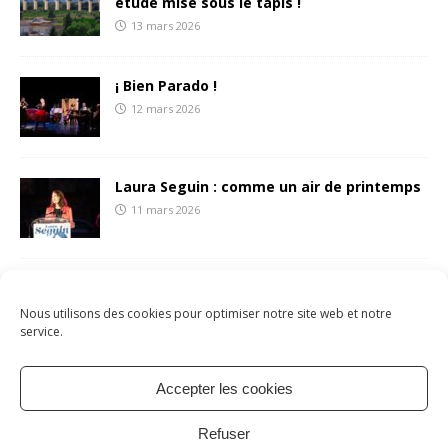
étude mise sous le tapis !
13 mars 2026
¡ Bien Parado !
12 mars 2026
Laura Seguin : comme un air de printemps
11 mars 2026
François Liberti écrit une (belle) lettre aux
sétois.es
Nous utilisons des cookies pour optimiser notre site web et notre
8 mars 2026
service.
Accepter les cookies
Mentions légales
Politique de cookies
À propos
Refuser
Contact