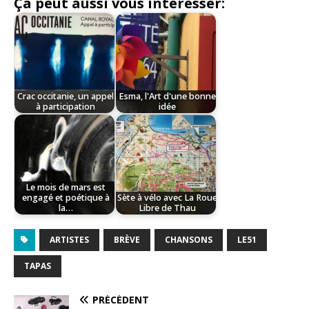
Ça peut aussi vous intéresser:
Crac occitanie, un appel
Esma, l'Art d'une bonne
à participation
idée
Le mois de mars est
engagé et poétique à
Sète à vélo avec La Roue
la…
Libre de Thau
ARTISTES
BRÈVE
CHANSONS
LE51
TAPAS
PRÉCÉDENT