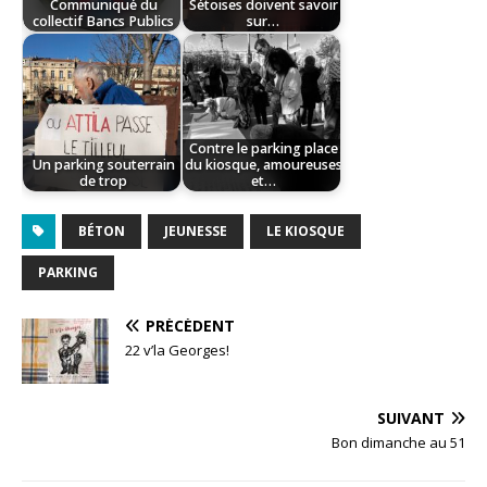
Communiqué du
Sétoises doivent savoir
collectif Bancs Publics
sur…
Contre le parking place
Un parking souterrain
du kiosque, amoureuses
de trop
et…
BÉTON
JEUNESSE
LE KIOSQUE
PARKING
PRÉCÉDENT
22 v’la Georges!
SUIVANT
Bon dimanche au 51