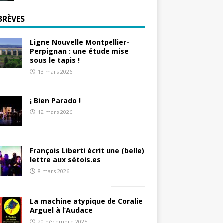
BRÈVES
Ligne Nouvelle Montpellier-
Perpignan : une étude mise
sous le tapis !
13 mars 2026
¡ Bien Parado !
12 mars 2026
François Liberti écrit une (belle)
lettre aux sétois.es
8 mars 2026
La machine atypique de Coralie
Arguel à l’Audace
20 décembre 2025