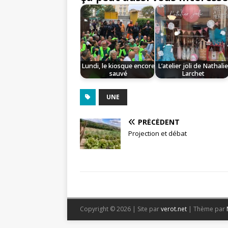
Lundi, le kiosque encore
L’atelier joli de Nathali
sauvé
Larchet
UNE
PRÉCÉDENT
Projection et débat
Copyright © 2026 | Site par
verot.net
| Thème par