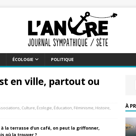
ÉCOLOGIE
POLITIQUE
st en ville, partout ou
À P
ssociations
,
Culture
,
Écologie
,
Éducation
,
Féminisme
,
Histoire
,
 à la terrasse d’un café, on peut la griffonner,
is où la trouver ?