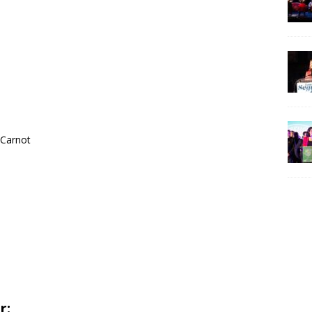
 Carnot
r: