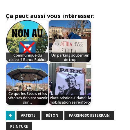
Ça peut aussi vous intéresser:
Communiqué du
Un parking souterrain
collectif Bancs Publics
de trop
Ce que les Sétois et les
Sétoises doivent savoir
Place Aristide-Briand : la
sur…
mobilisation se renforce
ARTISTE
BÉTON
PARKINGSOUSTERRAIN
PEINTURE