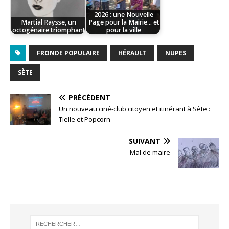
2026 : une Nouvelle
Martial Raysse, un
Page pour la Mairie... et
octogénaire triomphant
pour la ville
FRONDE POPULAIRE
HÉRAULT
NUPES
SÈTE
PRÉCÉDENT
Un nouveau ciné-club citoyen et itinérant à Sète :
Tielle et Popcorn
SUIVANT
Mal de maire