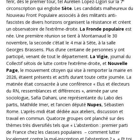
e
férir, dès le premier tour, tel Aurélien Lopez-Ligori sur la 7
circonscription qui englobe
Sète
. Les candidats malheureux du
Nouveau Front Populaire associés à des militants anti-
fascistes de divers horizons organisent la résistance et créent
un observatoire de l’extrême-droite.
La Fronde populaire
est
née. Une première réunion se tient à Montarnaud le 30
novembre, la seconde c’était le 4 mai à Sète, à la salle
Georges Brassens. Plus d’une centaine de personnes y ont
participé, venant de tout le département.
La Vigie
, journal du
Collectif sétois de lutte contre l’extrême-droite, et
Nouvelle
Page
, le mouvement citoyen qui vise à remporter la mairie en
2026, étaient présents et actifs durant toute cette journée. La
matinée était consacrée à une conférence « Elus et électeurs
du RN, ressemblances et différences », animée par une
sociologue, Safia Dahani, une représentante du Labo des
partis, Mathilde Imer, et l’ancien député
Nupes
, Sébastien
Rome. L’après-midi était dédiée aux ateliers, discussion et
travail en commun. Quatorze groupes ont planché sur des
thèmes très diversifiés tels que « L’abstention : premier parti
de France chez les classes populaires – comment lutter
localement contre la mal-inscription et l’abstention ? », « Et toi