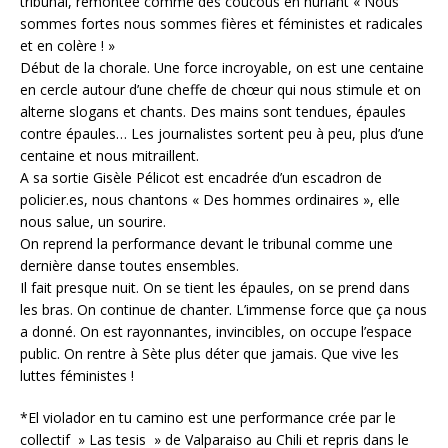
tribunal, remontée comme des coucous en hurlant « Nous
sommes fortes nous sommes fières et féministes et radicales
et en colère ! »
Début de la chorale. Une force incroyable, on est une centaine
en cercle autour d’une cheffe de chœur qui nous stimule et on
alterne slogans et chants. Des mains sont tendues, épaules
contre épaules… Les journalistes sortent peu à peu, plus d’une
centaine et nous mitraillent.
A sa sortie Gisèle Pélicot est encadrée d’un escadron de
policier.es, nous chantons « Des hommes ordinaires », elle
nous salue, un sourire.
On reprend la performance devant le tribunal comme une
dernière danse toutes ensembles.
Il fait presque nuit. On se tient les épaules, on se prend dans
les bras. On continue de chanter. L’immense force que ça nous
a donné. On est rayonnantes, invincibles, on occupe l’espace
public. On rentre à Sète plus déter que jamais. Que vive les
luttes féministes !
*El violador en tu camino est une performance crée par le
collectif » Las tesis » de Valparaiso au Chili et repris dans le