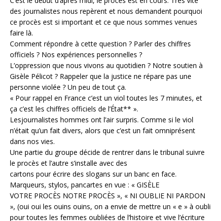
C’est le début d’après midi, le procès est en cours. Très vite
des journalistes nous repèrent et nous demandent pourquoi
ce procès est si important et ce que nous sommes venues
faire là.
Comment répondre à cette question ? Parler des chiffres
officiels ? Nos expériences personnelles ?
L’oppression que nous vivons au quotidien ? Notre soutien à
Gisèle Pélicot ? Rappeler que la justice ne répare pas une
personne violée ? Un peu de tout ça.
« Pour rappel en France c’est un viol toutes les 7 minutes, et
ça c’est les chiffres officiels de l’État** ».
Lesjournalistes hommes ont l’air surpris. Comme si le viol
n’était qu’un fait divers, alors que c’est un fait omniprésent
dans nos vies.
Une partie du groupe décide de rentrer dans le tribunal suivre
le procès et l’autre s’installe avec des
cartons pour écrire des slogans sur un banc en face.
Marqueurs, stylos, pancartes en vue : « GISÈLE
VOTRE PROCÈS NOTRE PROCÈS », « NI OUBLIE NI PARDON
», (oui oui les ouins ouins, on a envie de mettre un « e » à oubli
pour toutes les femmes oubliées de l’histoire et vive l’écriture