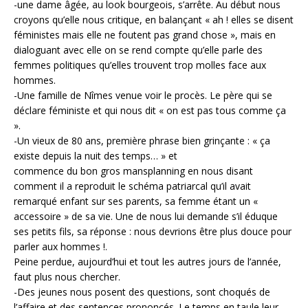
-une dame âgée, au look bourgeois, s’arrête. Au début nous
croyons qu’elle nous critique, en balançant « ah ! elles se disent
féministes mais elle ne foutent pas grand chose », mais en
dialoguant avec elle on se rend compte qu’elle parle des
femmes politiques qu’elles trouvent trop molles face aux
hommes.
-Une famille de Nîmes venue voir le procès. Le père qui se
déclare féministe et qui nous dit « on est pas tous comme ça
».
-Un vieux de 80 ans, première phrase bien grinçante : « ça
existe depuis la nuit des temps… » et
commence du bon gros mansplanning en nous disant
comment il a reproduit le schéma patriarcal qu’il avait
remarqué enfant sur ses parents, sa femme étant un «
accessoire » de sa vie. Une de nous lui demande s’il éduque
ses petits fils, sa réponse : nous devrions être plus douce pour
parler aux hommes !.
Peine perdue, aujourd’hui et tout les autres jours de l’année,
faut plus nous chercher.
-Des jeunes nous posent des questions, sont choqués de
l’affaire et des sentences prononcés. Le temps en taule leur