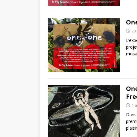
One
20
L’exp
proje
mosa
One
Fre
1 a
Dans 
premi
plais