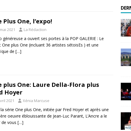
DER
 Plus One, l’expo!
 mai 2021
La Rédaction
o généreuse a ouvert ses portes à la POP GALERIE : Le
t One plus One (incluant 36 artistes sétoisEs ) et une
ïque de
[…]
 plus One: Laure Della-Flora plus
d Hoyer
vril 2021
Xénia Marcuse
la série One plus One, initiée par Fred Hoyer et après une
ère oeuvre éblouissante de Jean-Luc Parant, L’Ancre a le
ir de vous
[…]