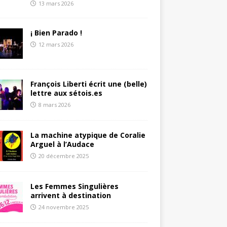
13 mars 2026
¡ Bien Parado !
12 mars 2026
François Liberti écrit une (belle)
lettre aux sétois.es
8 mars 2026
La machine atypique de Coralie
Arguel à l’Audace
20 décembre 2025
Les Femmes Singulières
arrivent à destination
24 novembre 2025