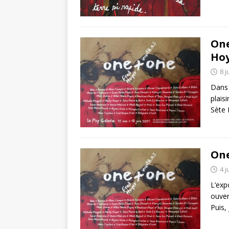
One
Ho
8 j
Dans 
plais
Sète 
One
4 j
L’exp
ouver
Puis,