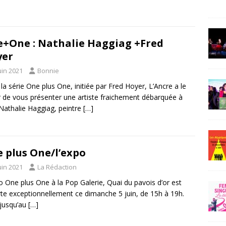
+One : Nathalie Haggiag +Fred
yer
uin 2021
Bonnie
la série One plus One, initiée par Fred Hoyer, L’Ancre a le
ir de vous présenter une artiste fraichement débarquée à
Nathalie Haggiag, peintre
[…]
 plus One/l’expo
uin 2021
La Rédaction
o One plus One à la Pop Galerie, Quai du pavois d’or est
te exceptionnellement ce dimanche 5 juin, de 15h à 19h.
 jusqu’au
[…]