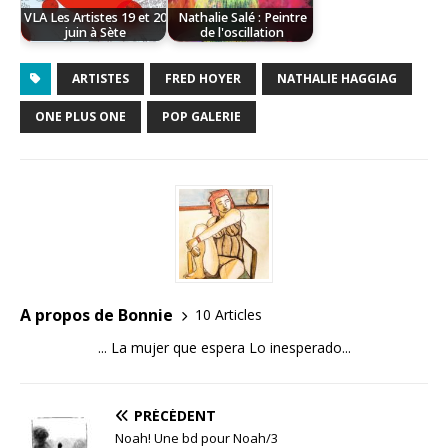
VLA Les Artistes 19 et 20
Nathalie Salé : Peintre
juin à Sète
de l'oscillation
ARTISTES
FRED HOYER
NATHALIE HAGGIAG
ONE PLUS ONE
POP GALERIE
A propos de Bonnie
10 Articles
... La mujer que espera Lo inesperado...
PRÉCÉDENT
Noah! Une bd pour Noah/3