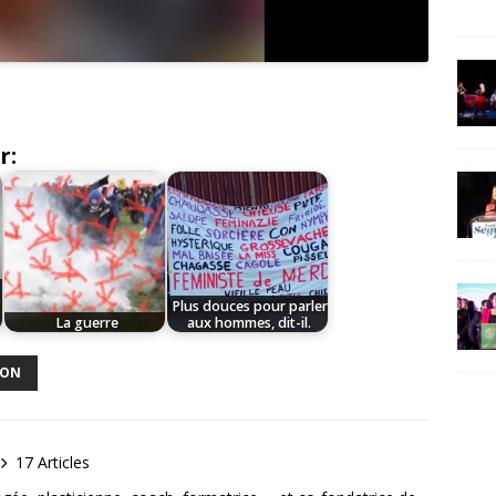
r:
Plus douces pour parler
La guerre
aux hommes, dit-il.
ION
17 Articles