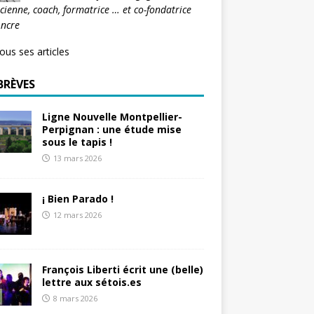
icienne, coach, formatrice … et co-fondatrice
Ancre
tous ses articles
BRÈVES
Ligne Nouvelle Montpellier-
Perpignan : une étude mise
sous le tapis !
13 mars 2026
¡ Bien Parado !
12 mars 2026
François Liberti écrit une (belle)
lettre aux sétois.es
8 mars 2026