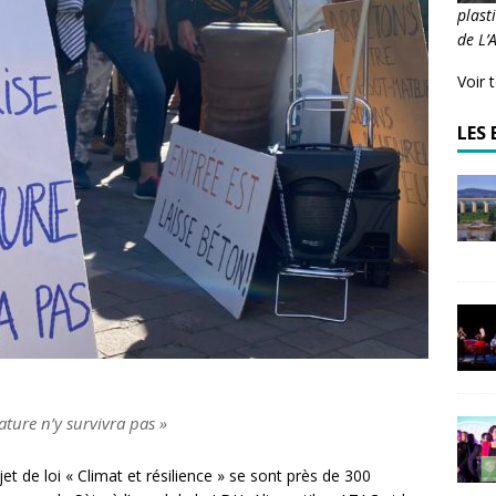
plast
de L’
Voir 
LES 
ature n’y survivra pas »
t de loi « Climat et résilience » se sont près de 300