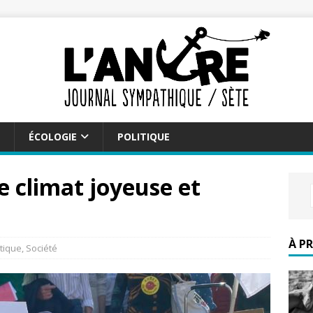
ÉCOLOGIE
POLITIQUE
 climat joyeuse et
À P
itique
,
Société