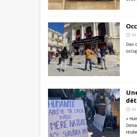
Occ
30
Des c
occup
Une
dé
30
« Hum
Diman
résil