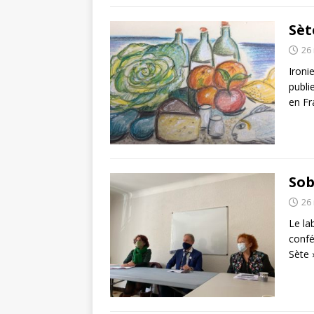
Sèt
26
Ironi
publi
en Fr
Sob
26
Le la
confé
Sète 