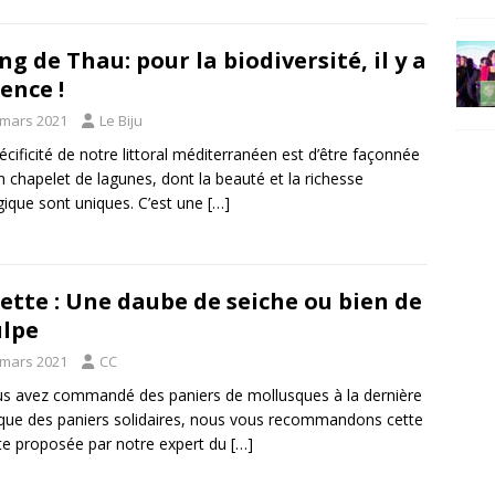
ng de Thau: pour la biodiversité, il y a
ence !
 mars 2021
Le Biju
écificité de notre littoral méditerranéen est d’être façonnée
n chapelet de lagunes, dont la beauté et la richesse
gique sont uniques. C’est une
[…]
ette : Une daube de seiche ou bien de
lpe
 mars 2021
CC
us avez commandé des paniers de mollusques à la dernière
que des paniers solidaires, nous vous recommandons cette
te proposée par notre expert du
[…]