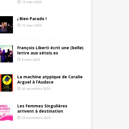
13 mars 2026
¡ Bien Parado !
12 mars 2026
François Liberti écrit une (belle)
lettre aux sétois.es
8 mars 2026
La machine atypique de Coralie
Arguel à l’Audace
20 décembre 2025
Les Femmes Singulières
arrivent à destination
24 novembre 2025