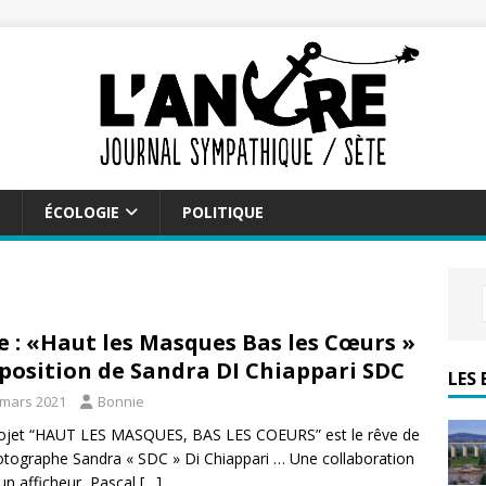
ÉCOLOGIE
POLITIQUE
e : «Haut les Masques Bas les Cœurs »
xposition de Sandra DI Chiappari SDC
LES 
 mars 2021
Bonnie
ojet “HAUT LES MASQUES, BAS LES COEURS” est le rêve de
otographe Sandra « SDC » Di Chiappari … Une collaboration
un afficheur, Pascal
[…]