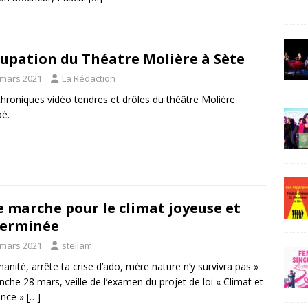
upation du Théatre Molière à Sète
 mars 2021
La Rédaction
hroniques vidéo tendres et drôles du théâtre Molière
é.
 marche pour le climat joyeuse et
terminée
 mars 2021
stellam
anité, arrête ta crise d’ado, mère nature n’y survivra pas »
che 28 mars, veille de l’examen du projet de loi « Climat et
ience »
[…]