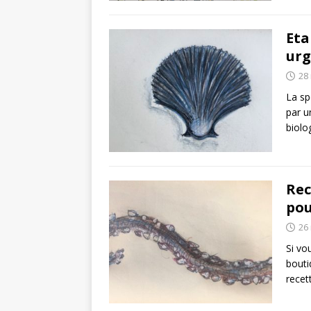
Eta
urg
28
La sp
par u
biolo
Rec
pou
26
Si vo
bouti
recet