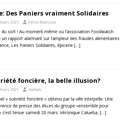
e: Des Paniers vraiment Solidaires
 mars 2021
Xénia Marcuse
e du sort ! Au moment même où l’association Foodwatch
e un rapport alarmant sur l’ampleur des fraudes alimentaires
ance, Les Paniers Solidaires, épicerie
[…]
riété foncière, la belle illusion?
 mars 2021
stellam
bel « sobriété foncière » obtenu par la ville interpelle. Une
rence de presse des élu.es du groupe «ensemble pour
» s’est tenue samedi 20 mars. Véronique Calueba,
[…]