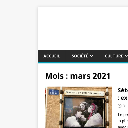
ACCUEIL
SOCIÉTÉ
CULTURE
Mois :
mars 2021
Sèt
: e
31
Le pr
la ph
avec 