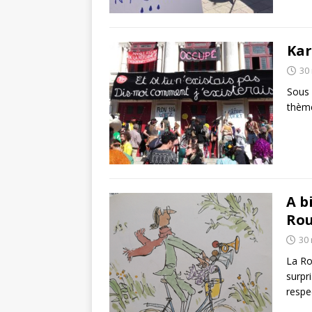
Kar
30
Sous 
thème
A b
Rou
30
La Ro
surpr
respec