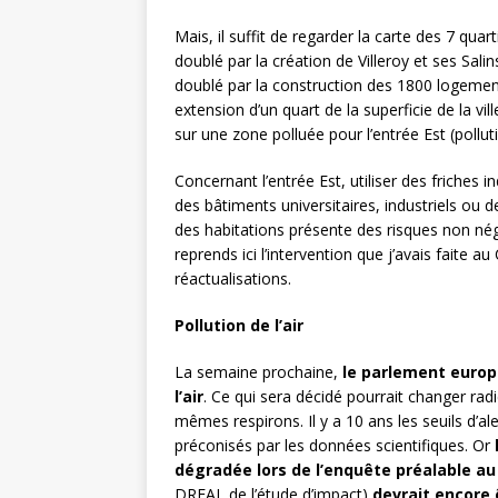
Mais, il suffit de regarder la carte des 7 quar
doublé par la création de Villeroy et ses Sali
doublé par la construction des 1800 logement
extension d’un quart de la superficie de la v
sur une zone polluée pour l’entrée Est (polluti
Concernant l’entrée Est, utiliser des friches i
des bâtiments universitaires, industriels ou d
des habitations présente des risques non négl
reprends ici l’intervention que j’avais faite 
réactualisations.
Pollution de l’air
La semaine prochaine,
le parlement europ
l’air
. Ce qui sera décidé pourrait changer rad
mêmes respirons. Il y a 10 ans les seuils d’al
préconisés par les données scientifiques. Or
dégradée lors de l’enquête préalable a
DREAL de l’étude d’impact)
devrait encore