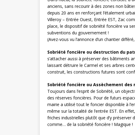
anciens, sans recourir à des zones non bâtie
depuis 20 ans en renforçant l’étalement urbai
Villeroy – Entrée Ouest, Entrée EST, Zac com
place, le dispositif de sobriété foncière va s
subventions du gouvernement !
(Avez-vous vu l’annonce d’un chantier différé
Sobriété foncière ou destruction du pat
s’attacher aussi à préserver des bâtiments anc
laissant détruire le Carmel et ses arbres cen
construit, les constructions futures sont con
Sobriété foncière ou Assèchement des r
Toujours dans l’esprit de Sobriété, un object
des réserves foncières. Pour de futurs espac
mairie a utilisé tout le foncier disponible à
même sur la totalité de l’entrée EST. En effe
friches industrielles plutôt que d’y préserv
comme… de la sobriété foncière ! Magique !