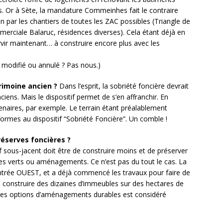
s. Or à Sète, la mandature Commeinhes fait le contraire
n par les chantiers de toutes les ZAC possibles (Triangle de
merciale Balaruc, résidences diverses). Cela étant déjà en
ervir maintenant… à construire encore plus avec les
, modifié ou annulé ? Pas nous.)
rimoine ancien ?
Dans l’esprit, la sobriété foncière devrait
iens. Mais le dispositif permet de s’en affranchir. En
tenaires, par exemple. Le terrain étant préalablement
formes au dispositif “Sobriété Foncière”. Un comble !
éserves foncières ?
if sous-jacent doit être de construire moins et de préserver
es verts ou aménagements. Ce n’est pas du tout le cas. La
 l’entrée OUEST, et a déjà commencé les travaux pour faire de
t, construire des dizaines d’immeubles sur des hectares de
er des options d’aménagements durables est considéré