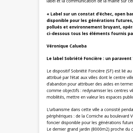
label et la communication de la mairie sur cel
« Label sur un constat d’échec, open ba
disponible pour les générations futures
pollués et environnement bruyant, opér
ci-dessous tous les éléments fournis pa
Véronique Calueba
Le label Sobriété Foncière : un paravent 
Le dispositif Sobriété Foncière (SF) est lié au
attribué par l’état aux villes dont le centre vi
d’abandon pour attribuer des aides en termes
comme objectifs : redynamiser les centres villes
mobilités, mettre en valeur les espaces publi
L’urbanisme dans cette ville a consisté pend
périphériques : de la Corniche au boulevard 
foncier disponible pour les générations future
Le dernier grand jardin (8000m2) proche du cen