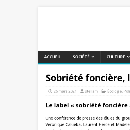
ACCUEIL
SOCIÉTÉ
CULTURE
Sobriété foncière, l
26 mars 2021
stellam
Écologie
,
Pol
Le label « sobriété foncière 
Une conférence de presse des élu.es du gro
Véronique Calueba, Laurent Herce et Madelei