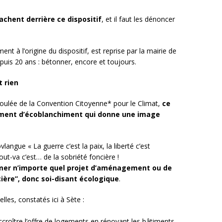
achent derrière ce dispositif
, et il faut les dénoncer
nt à l’origine du dispositif, est reprise par la mairie de
epuis 20 ans : bétonner, encore et toujours.
t rien
 foulée de la Convention Citoyenne* pour le Climat,
ce
trument d’écoblanchiment qui donne une image
ngue « La guerre c’est la paix, la liberté c’est
out-va c’est… de la sobriété foncière !
mer n’importe quel projet d’aménagement ou de
ière”, donc soi-disant écologique
.
lles, constatés ici à Sète :
accroître l’offre de logements en rénovant les bâtiments