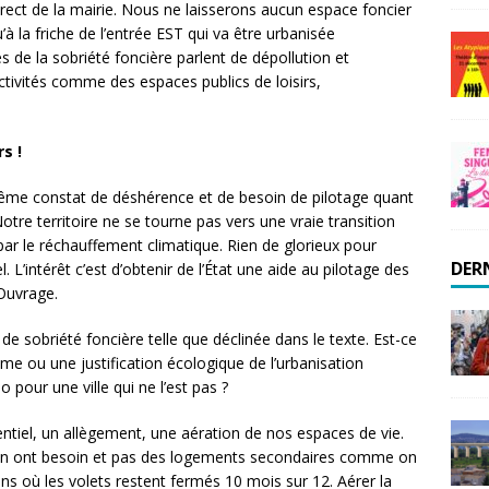
irect de la mairie. Nous ne laisserons aucun espace foncier
’à la friche de l’entrée EST qui va être urbanisée
 de la sobriété foncière parlent de dépollution et
activités comme des espaces publics de loisirs,
s !
e même constat de déshérence et de besoin de pilotage quant
re territoire ne se tourne pas vers une vraie transition
par le réchauffement climatique. Rien de glorieux pour
DER
 L’intérêt c’est d’obtenir de l’État une aide au pilotage des
’Ouvrage.
 sobriété foncière telle que déclinée dans le texte. Est-ce
me ou une justification écologique de l’urbanisation
pour une ville qui ne l’est pas ?
sentiel, un allègement, une aération de nos espaces de vie.
 en ont besoin et pas des logements secondaires comme on
lins où les volets restent fermés 10 mois sur 12. Aérer la