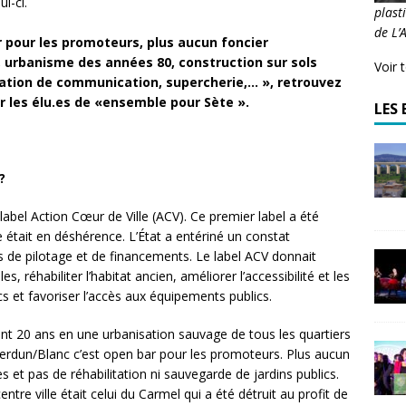
ui-ci.
plast
de L’
r pour les promoteurs, plus aucun foncier
, urbanisme des années 80, construction sur sols
Voir 
ation de communication, supercherie,… », retrouvez
r les élu.es de «ensemble pour Sète ».
LES 
?
 label Action Cœur de Ville (ACV). Ce premier label a été
lle était en déshérence. L’État a entériné un constat
 de pilotage et de financements. Le label ACV donnait
, réhabiliter l’habitat ancien, améliorer l’accessibilité et les
cs et favoriser l’accès aux équipements publics.
ant 20 ans en une urbanisation sauvage de tous les quartiers
Verdun/Blanc c’est open bar pour les promoteurs. Plus aucun
s et pas de réhabilitation ni sauvegarde de jardins publics.
tre ville était celui du Carmel qui a été détruit au profit de