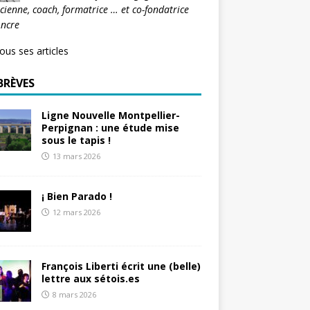
icienne, coach, formatrice … et co-fondatrice
Ancre
tous ses articles
BRÈVES
Ligne Nouvelle Montpellier-
Perpignan : une étude mise
sous le tapis !
13 mars 2026
¡ Bien Parado !
12 mars 2026
François Liberti écrit une (belle)
lettre aux sétois.es
8 mars 2026