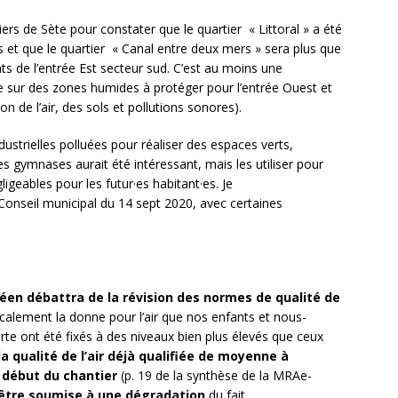
tiers de Sète pour constater que le quartier « Littoral » a été
ns et que le quartier « Canal entre deux mers » sera plus que
s de l’entrée Est secteur sud. C’est au moins une
ille sur des zones humides à protéger pour l’entrée Ouest et
on de l’air, des sols et pollutions sonores).
ndustrielles polluées pour réaliser des espaces verts,
es gymnases aurait été intéressant, mais les utiliser pour
igeables pour les futur·es habitant·es. Je
au Conseil municipal du 14 sept 2020, avec certaines
éen débattra de la révision des normes de qualité de
icalement la donne pour l’air que nos enfants et nous-
erte ont été fixés à des niveaux bien plus élevés que ceux
la qualité de l’air déjà qualifiée de moyenne à
u début du chantier
(p. 19 de la synthèse de la MRAe-
 être soumise à une dégradation
du fait