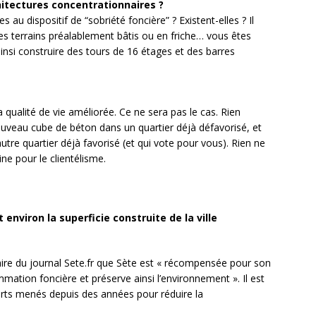
hitectures concentrationnaires ?
s au dispositif de “sobriété foncière” ? Existent-elles ? Il
es terrains préalablement bâtis ou en friche… vous êtes
insi construire des tours de 16 étages et des barres
 qualité de vie améliorée. Ce ne sera pas le cas. Rien
uveau cube de béton dans un quartier déjà défavorisé, et
re quartier déjà favorisé (et qui vote pour vous). Rien ne
ine pour le clientélisme.
nviron la superficie construite de la ville
aire du journal Sete.fr que Sète est « récompensée pour son
tion foncière et préserve ainsi l’environnement ». Il est
forts menés depuis des années pour réduire la