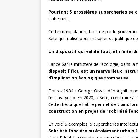
Pourtant 5 grossières supercheries se c
clairement.
Cette manipulation, facilitée par le gouverneme
Sète qui l’utilise pour masquer sa politique d
Un dispositif qui valide tout, et n’interdi
Lancé par le ministère de l’écologie, dans la
dispositif flou est un merveilleux ins
d’implication écologique trompeuse
.
Dans « 1984 » George Orwell dénonçait la novla
l’esclavage…». En 2020, à Sète, construire à t
Cette rhétorique habile permet de
transfor
construction en projet de “sobriété fonc
En voici 5 exemples, 5 supercheries intellectue
Sobriété foncière ou étalement urbain ?
Dans l’idéal, la sobriété foncière consiste à 