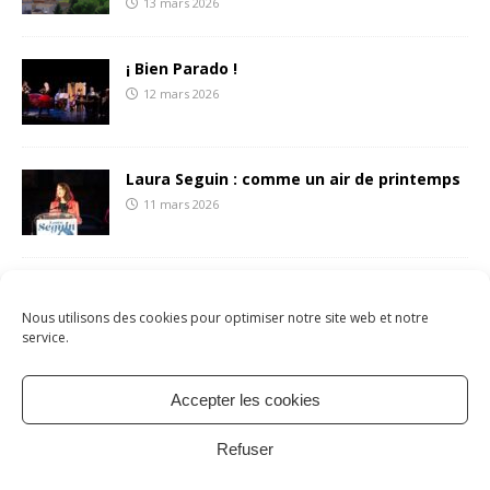
13 mars 2026
¡ Bien Parado !
12 mars 2026
Laura Seguin : comme un air de printemps
11 mars 2026
François Liberti écrit une (belle) lettre aux
sétois.es
Nous utilisons des cookies pour optimiser notre site web et notre
8 mars 2026
service.
Accepter les cookies
Mentions légales
Politique de cookies
À propos
Refuser
Contact
Copyright © 2026 | Site par
verot.net
| Thème par
MH Themes