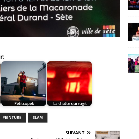
r:
.
Petitcopek
La chatte qui rugit
PEINTURE
SLAM
SUIVANT