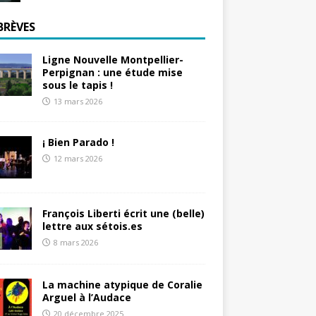
BRÈVES
Ligne Nouvelle Montpellier-
Perpignan : une étude mise
sous le tapis !
13 mars 2026
¡ Bien Parado !
12 mars 2026
François Liberti écrit une (belle)
lettre aux sétois.es
8 mars 2026
La machine atypique de Coralie
Arguel à l’Audace
20 décembre 2025