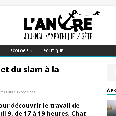
ÉCOLOGIE
POLITIQUE
et du slam à la
À P
rt
,
Culture
,
Expositions
ur découvrir le travail de
i 9, de 17 à 19 heures, Chat