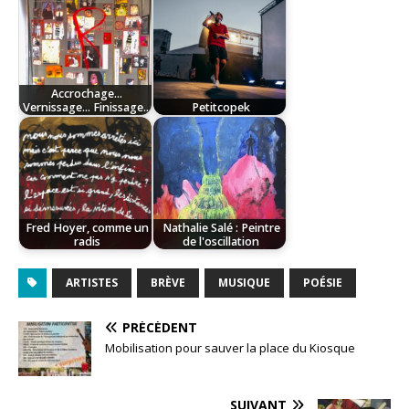
Accrochage...
Vernissage... Finissage...
Petitcopek
Fred Hoyer, comme un
Nathalie Salé : Peintre
radis
de l'oscillation
ARTISTES
BRÈVE
MUSIQUE
POÉSIE
PRÉCÉDENT
Mobilisation pour sauver la place du Kiosque
SUIVANT