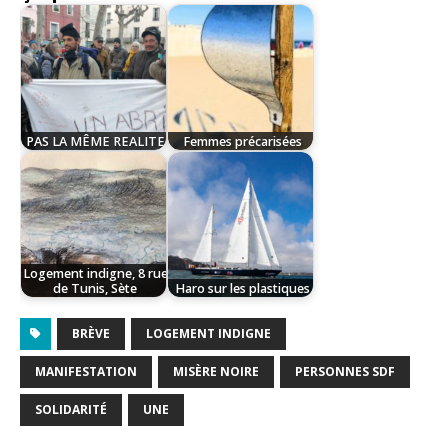
PAS LA MÊME REALITE
Femmes précarisées
Logement indigne, 8 rue
de Tunis, Sète
Haro sur les plastiques
BRÈVE
LOGEMENT INDIGNE
MANIFESTATION
MISÈRE NOIRE
PERSONNES SDF
SOLIDARITÉ
UNE