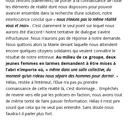
nous tentons (vainement) de porter à la connaissance de l’Elue
les éléments de réalité dont nous disposons pour pouvoir
avancer ensemble dans la recherche d’une solution, notre
interlocutrice conclut que
«
nous n’avons pas la même réalité
vous et moi
« .
C’est clairement le seul point sur lequel nous
aurons été d’accord ! Notre tentative de dialogue s’avère
infructueuse. Nous n’aurons pas de réponse à notre demande.
Nous quittons alors la Mairie devant laquelle nous attendent
encore quelques citoyens solidaires qui veulent connaître le
résultat de notre entrevue.
Au milieu de ce groupe, deux
jeunes femmes en larmes demandent à être mises à
l’abri n’importe où, «
même dans une salle collective, du
moment qu’un rideau nous sépare des hommes pour dormir
. »
Hélas, restée à l’intérieur, l’Elue n’a pas pu prendre
connaissance de cette réalité là, c’est dommage… Empêchés
de revenir vers elle par les policiers en faction, nous avons tout
de même tenté de faire passer l’information. Hélas il n’est pire
sourd que celui qui ne veut pas entendre. Sans doute nous
faudra-t-il parler plus fort.