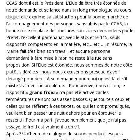
CCAS dont il est le Président. L’Elue dit être très étonnée de
notre demande et se lance dans un long monologue au cours
duquel elle exprime sa satisfaction pour la bonne marche de
l’accompagnement des personnes sans abris par le CCAS, la
bonne mise en place des mesures sanitaires demandées par le
Préfet, l’excellent partenariat avec le SUS et le 115, seuls
dispositifs compétents en la matière, etc… etc… En résumé, la
Mairie fait très bien son travail, et aucune personne
demandant à être mise à l’abri ne reste à la rue sans
proposition. Si l’Elue est étonnée, nous sommes de notre côté
plutôt sidéré.e.s : nous nous excuserions presque d’avoir
dérangé pour rien… A se demander pourquoi on est là et s’il
existe vraiment un problème… Pour preuve, nous dit-on, le
dispositif «
grand froid
» n’a pas été activé car les
températures ne sont pas assez basses. Que tou.te.s ceux et
celles qui se réfèrent à ces textes, ou qui les ont promulgués,
veuillent bien passer une nuit dehors pour en éprouver le
ressenti ! Pour ma part, j’avoue humblement que je n’ai pas
essayé, le froid est vraiment trop vif.
Après 3/4 d’heure de dialogue de sourds pendant lesquels