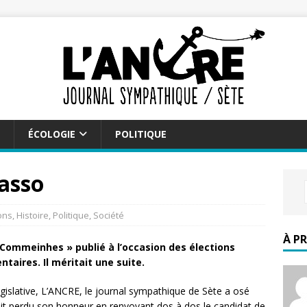
ÉCOLOGIE
POLITIQUE
casso
ons
,
Histoire
,
Politique
,
Société
À P
s Commeinhes » publié à l’occasion des élections
taires. Il méritait une suite.
législative, L’ANCRE, le journal sympathique de Sète a osé
it perdu son honneur en renvoyant dos à dos le candidat de