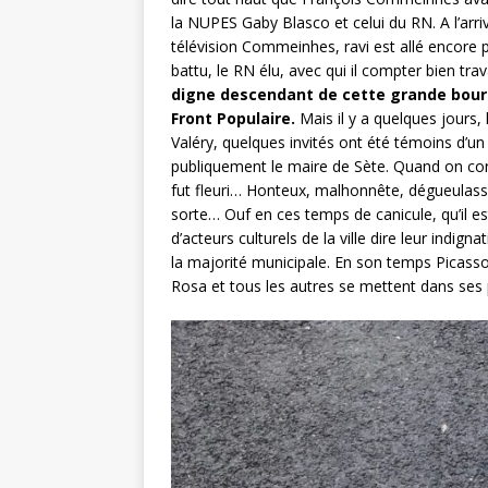
la NUPES Gaby Blasco et celui du RN. A l’arriv
télévision Commeinhes, ravi est allé encore p
battu, le RN élu, avec qui il compter bien tr
digne descendant de cette grande bourge
Front Populaire.
Mais il y a quelques jours,
Valéry, quelques invités ont été témoins d’un
publiquement le maire de Sète. Quand on conn
fut fleuri… Honteux, malhonnête, dégueulasse
sorte… Ouf en ces temps de canicule, qu’il e
d’acteurs culturels de la ville dire leur indig
la majorité municipale. En son temps Picasso 
Rosa et tous les autres se mettent dans ses 