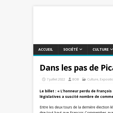
ACCUEIL
SOCIÉTÉ
CULTURE
Dans les pas de Pi
7 juillet 2022
BOB
Culture
,
Expositi
Le billet : « L’honneur perdu de Françoi
législatives a suscité nombre de commen
Entre les deux tours de la dernière élection 
dire tout haut que François Commeinhes ava