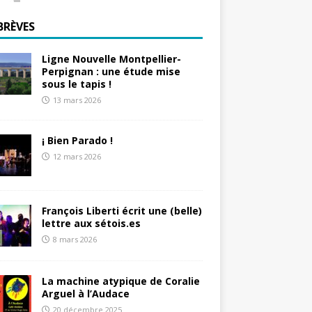
BRÈVES
Ligne Nouvelle Montpellier-
Perpignan : une étude mise
sous le tapis !
13 mars 2026
¡ Bien Parado !
12 mars 2026
François Liberti écrit une (belle)
lettre aux sétois.es
8 mars 2026
La machine atypique de Coralie
Arguel à l’Audace
20 décembre 2025