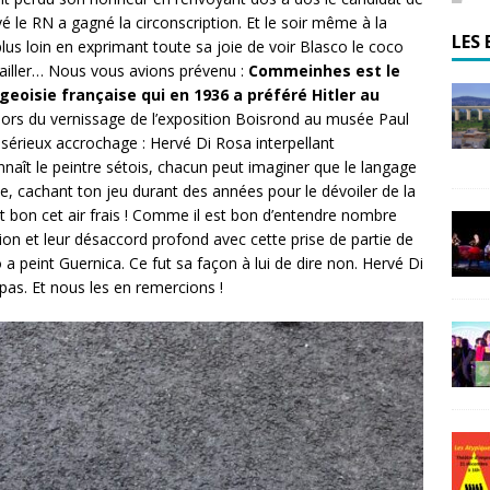
é le RN a gagné la circonscription. Et le soir même à la
LES 
lus loin en exprimant toute sa joie de voir Blasco le coco
availler… Nous vous avions prévenu :
Commeinhes est le
oisie française qui en 1936 a préféré Hitler au
 lors du vernissage de l’exposition Boisrond au musée Paul
 sérieux accrochage : Hervé Di Rosa interpellant
aît le peintre sétois, chacun peut imaginer que le langage
, cachant ton jeu durant des années pour le dévoiler de la
st bon cet air frais ! Comme il est bon d’entendre nombre
nation et leur désaccord profond avec cette prise de partie de
a peint Guernica. Ce fut sa façon à lui de dire non. Hervé Di
pas. Et nous les en remercions !