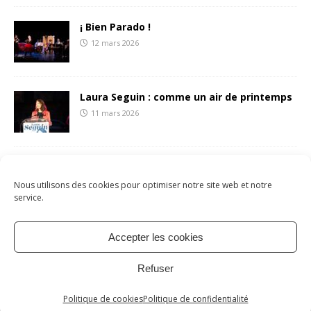
¡ Bien Parado !
12 mars 2026
Laura Seguin : comme un air de printemps
11 mars 2026
François Liberti écrit une (belle) lettre aux
sétois.es
Nous utilisons des cookies pour optimiser notre site web et notre
8 mars 2026
service.
Accepter les cookies
Mentions légales
Politique de cookies
À propos
Refuser
Contact
Copyright © 2026 | Site par
verot.net
| Thème par
MH Themes
Politique de cookies
Politique de confidentialité
WP2Social Auto Publish
Powered By :
XYZScripts.com