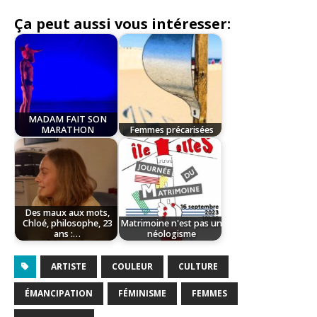
Ça peut aussi vous intéresser:
MADAM FAIT SON
MARATHON
Femmes précarisées
Des maux aux mots,
Chloé, philosophe, 23
Matrimoine n'est pas un
ans :…
néologisme
ARTISTE
COULEUR
CULTURE
ÉMANCIPATION
FÉMINISME
FEMMES