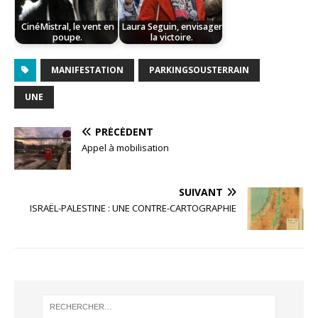
CinéMistral, le vent en
Laura Seguin, envisager
poupe.
la victoire.
MANIFESTATION
PARKINGSOUSTERRAIN
UNE
PRÉCÉDENT
Appel à mobilisation
SUIVANT
ISRAËL-PALESTINE : UNE CONTRE-CARTOGRAPHIE