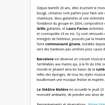
Depuis bientôt 20 ans, elles écument le monde
bougé, certaines sont parties pour faire une ca
chanteuse, deux guitaristes et une violoniste
fondatrice du groupe en 2004, compositrice e
Grillo
guitariste, et
Laura Pacios
violoniste
et cosmopolite s’il en est. S’y sont retrouvés
immigrés de l’intérieur, poussés par la misère
forte
communauté gitane
, installée depui
vers des banlieues peu amènes pour cause d
Barcelone
est devenue un creuset musical et
Semblables aux marins qui, à la fin du XIXe 
monde et jetaient ainsi les bases de la
rumb
telles des éponges, de tous les styles musicau
bouillonnant une musique festive et inspirée, 
Le théâtre Molière
les accueille le jeudi 2
morosité ambiante, de prendre une dose de c
Renseignements et réservations :
https://t