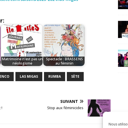
r:
Matrimoine n'est pas un
Spectacle : BRASSENS
néologisme
au féminin
ENCO
LAS MIGAS
RUMBA
SÈTE
SUIVANT
 !
Stop aux féminicides
Nous utiliso