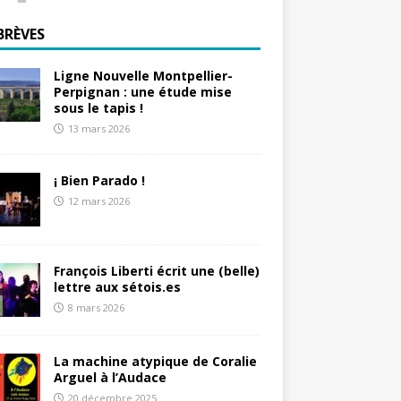
BRÈVES
Ligne Nouvelle Montpellier-
Perpignan : une étude mise
sous le tapis !
13 mars 2026
¡ Bien Parado !
12 mars 2026
François Liberti écrit une (belle)
lettre aux sétois.es
8 mars 2026
La machine atypique de Coralie
Arguel à l’Audace
20 décembre 2025