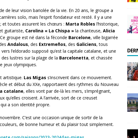
 de leur vision bariolée de la vie. En 20 ans, le groupe a
rrières solo, mais l’esprit fondateur est resté. Il y a une
 ; et toutes assurent les chœurs :
Marta Robles
l’historique,
t guitariste,
Carolina « La Chispa »
la chanteuse,
Alicia
. Ce groupe est né dans la féconde
Barcelone
, ville bigarrée
 des
Andalous
, des
Extremeños
, des
Galiciens
, tous
DER
 vers l’eldorado supposé qu’est la capitale catalane, et une
s des lustres sur la plage de la
Barcelonetta
, et chassée
e jeux olympiques.
 artistique.
Las Migas
s’inscrivent dans ce mouvement.
siècle et début du XXe, rapportaient des rythmes du Nouveau
a catalane
, elles vont par de-là les mers, s’imprégnant,
x qu’elles croisent. A l’arrivée, sort de ce creuset
qui a son identité propre.
3 novembre. C’est une occasion unique de sortir de la
ouleurs, de bonne humeur et du plaisir tout simplement.
msete.com/saisons/2023-2024/las-migas