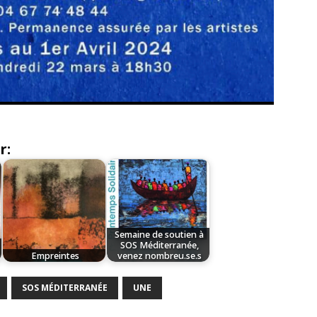
r:
Semaine de soutien à
SOS Méditerranée,
.
Empreintes
venez nombreu.se.s
SOS MÉDITERRANÉE
UNE