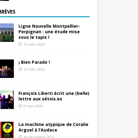
BRÈVES
Ligne Nouvelle Montpellier-
Perpignan : une étude mise
sous le tapis !
13 mars 2026
¡ Bien Parado !
12 mars 2026
François Liberti écrit une (belle)
lettre aux sétois.es
8 mars 2026
La machine atypique de Coralie
Arguel à l’Audace
20 décembre 2025