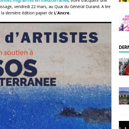
rsonnes migrantes en méditerranée
, voire d’acquérir une
issage, vendredi 22 mars, au Quai du Général Durand. A lire
a dernière édition papier de
L’Ancre.
DER