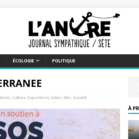
ÉCOLOGIE
POLITIQUE
TERRANEE
ations
,
Culture
,
Expositions
,
luttes
,
Mer
,
Société
À P