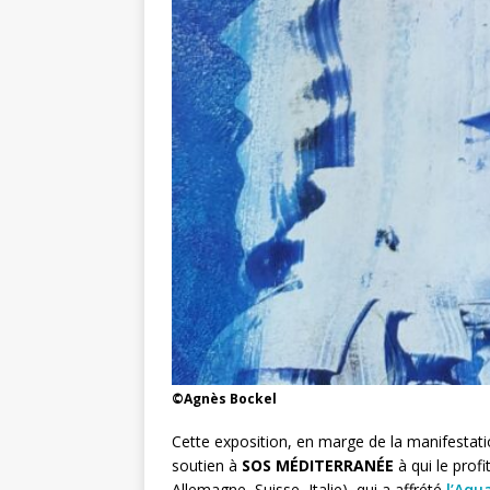
©Agnès Bockel
Cette exposition, en marge de la manifestat
soutien à
SOS MÉDITERRANÉE
à qui le prof
Allemagne, Suisse, Italie), qui a affrété
l’Aqu