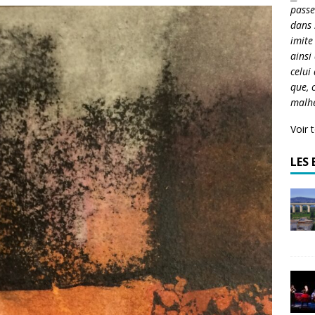
passe
dans 
imite
ainsi
celui
que, 
malh
Voir 
LES 