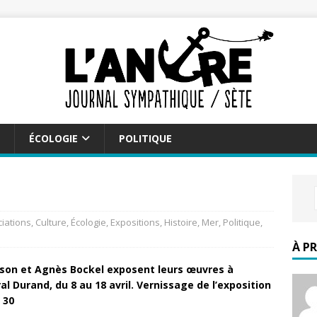
ÉCOLOGIE
POLITIQUE
iations
,
Culture
,
Écologie
,
Expositions
,
Histoire
,
Mer
,
Politique
,
À P
ison et Agnès Bockel exposent leurs œuvres à
ral Durand, du
8 au 18 avril. Vernissage de l’exposition
 30