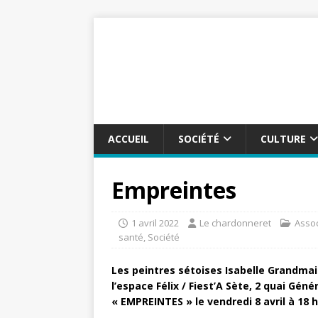
ACCUEIL
SOCIÉTÉ
CULTURE
Empreintes
1 avril 2022
Le chardonneret
Assoc
santé
,
Société
Les peintres sétoises Isabelle Grandma
l’espace Félix / Fiest’A Sète, 2 quai Géné
« EMPREINTES » le vendredi 8 avril à 18 h