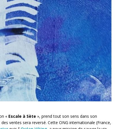
ion «
Escale à Sète
», prend tout son sens dans son
it des ventes sera reversé.
Cette ONG internationale (France,
arius
puis l’
Océan Viking
, a pour mission de sauver la vie