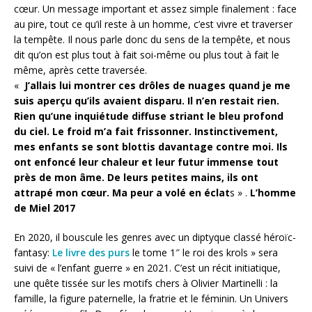
cœur. Un message important et assez simple finalement : face
au pire, tout ce qu’il reste à un homme, c’est vivre et traverser
la tempête. Il nous parle donc du sens de la tempête, et nous
dit qu’on est plus tout à fait soi-même ou plus tout à fait le
même, après cette traversée.
«
J’allais lui montrer ces drôles de nuages quand je me
suis aperçu qu’ils avaient disparu. Il n’en restait rien.
Rien qu’une inquiétude diffuse striant le bleu profond
du ciel. Le froid m’a fait frissonner. Instinctivement,
mes enfants se sont blottis davantage contre moi. Ils
ont enfoncé leur chaleur et leur futur immense tout
près de mon âme. De leurs petites mains, ils ont
attrapé mon cœur. Ma peur a volé en éclat
s » .
L’homme
de Miel 2017
En 2020, il bouscule les genres avec un diptyque classé héroïc-
fantasy:
Le livre des purs
le tome 1″ le roi des krols » sera
suivi de « l’enfant guerre » en 2021. C’est un récit initiatique,
une quête tissée sur les motifs chers à Olivier Martinelli : la
famille, la figure paternelle, la fratrie et le féminin. Un Univers