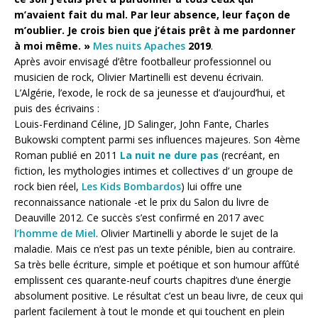
m’avaient fait du mal. Par leur absence, leur façon de
m’oublier. Je crois bien que j’étais prêt à me pardonner
à moi même. »
Mes nuits Apaches
2019
.
Après avoir envisagé d’être footballeur professionnel ou
musicien de rock, Olivier Martinelli est devenu écrivain.
L’Algérie, l’exode, le rock de sa jeunesse et d’aujourd’hui, et
puis des écrivains :
Louis-Ferdinand Céline, JD Salinger, John Fante, Charles
Bukowski comptent parmi ses influences majeures. Son 4ème
Roman publié en 2011
La nuit ne dure pas
(recréant, en
fiction, les mythologies intimes et collectives d’ un groupe de
rock bien réel,
Les Kids Bombardos
) lui offre une
reconnaissance nationale -et le prix du Salon du livre de
Deauville 2012. Ce succès s’est confirmé en 2017 avec
l’homme de Miel
. Olivier Martinelli y aborde le sujet de la
maladie. Mais ce n’est pas un texte pénible, bien au contraire.
Sa très belle écriture, simple et poétique et son humour affûté
emplissent ces quarante-neuf courts chapitres d’une énergie
absolument positive. Le résultat c’est un beau livre, de ceux qui
parlent facilement à tout le monde et qui touchent en plein