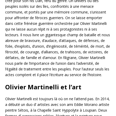
créé pour son fils Dan, féru du genre. Un univers où des
peuples isolés sur des îles, confrontés à une menace
commune, et portés par une mémoire commune, s’unissent
pour affronter de féroces guerriers. On se laisse emporter
dans cette frénésie guerrière orchestrée par Olivier Martinelli
qui ne laisse aucun répit ni à ses protagonistes ni à ses
lecteurs. Il nous livre un gigantesque champ de bataille et nous
abreuve de bravoure, d’audace, d’attaques, de défenses, de
folie, d’exploits, d’union, d’ingéniosité, de témérité, de mort, de
férocité, de courage, d’alliances, de trahisons, de victoires, de
défaites, de famille et d’amour. En filigrane, Olivier Martinelli
nous parle de l’importance de l’union dans l’adversité, de
l’égalité de traitement entre les peuples. Pour l’auteur seuls les
actes comptent et il place l’écriture au service de l’histoire.
Olivier Martinelli et l’art
Olivier Martinelli est toujours là où on ne l’attend pas. En 2014,
a débuté un duo d’ artistes avec son ami Eddie Morano artiste
peintre Sétois, à la Chapelle Saint Hyppolyte à Loupian. Deux
formes d’ expressions reliées, l’écriture et la peinture pour